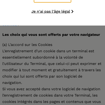
refuser les cookies, consultez le site de la Commission
Je n'ai pas l'âge légal
Nationale de l’Informatique et des Libertés
:
http://www.cnil.fr/vos-libertes/vos-traces/les-
cookies/
.
Les choix qui vous sont offerts par votre navigateur
(a) L’accord sur les Cookies
L’enregistrement d’un cookie dans un terminal est
essentiellement subordonné à la volonté de
l’utilisateur du Terminal, que celui-ci peut exprimer et
modifier à tout moment et gratuitement à travers les
choix qui lui sont offerts par son logiciel de
navigation.
Si vous avez accepté dans votre logiciel de navigation
l’enregistrement de cookies dans votre Terminal, les
cookies intégrés dans les pages et contenus que vous