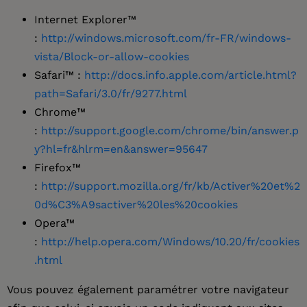
Internet Explorer™
:
http://windows.microsoft.com/fr-FR/windows-
vista/Block-or-allow-cookies
Safari™ :
http://docs.info.apple.com/article.html?
path=Safari/3.0/fr/9277.html
Chrome™
:
http://support.google.com/chrome/bin/answer.p
y?hl=fr&hlrm=en&answer=95647
Firefox™
:
http://support.mozilla.org/fr/kb/Activer%20et%2
0d%C3%A9sactiver%20les%20cookies
Opera™
:
http://help.opera.com/Windows/10.20/fr/cookies
.html
Vous pouvez également paramétrer votre navigateur