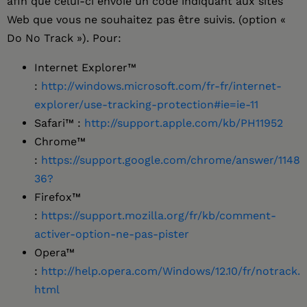
afin que celui-ci envoie un code indiquant aux sites
Web que vous ne souhaitez pas être suivis. (option «
Do No Track »). Pour:
Internet Explorer™
:
http://windows.microsoft.com/fr-fr/internet-
explorer/use-tracking-protection#ie=ie-11
Safari™ :
http://support.apple.com/kb/PH11952
Chrome™
:
https://support.google.com/chrome/answer/1148
36?
Firefox™
:
https://support.mozilla.org/fr/kb/comment-
activer-option-ne-pas-pister
Opera™
:
http://help.opera.com/Windows/12.10/fr/notrack.
html