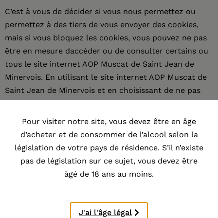
C’est à vous de décider si vous nous permettez ou
permettez à des tiers de vous envoyer des cookies,
mais si vous bloquez les cookies, vous pouvez ne pas
être en mesure daccéder ou de consulter certains ou
tous le site internet AOP Muscat de Saint Jean de
Minervois. En utilisant le site internet AOP Muscat de
Saint Jean de Minervois et en choisissant de ne pas
bloquer ou désactiver les cookies, balises web ou
autres technologies similaires quand vous avez la
Pour visiter notre site, vous devez être en âge
possibilité de le faire, vous consentez à lutilisation des
d’acheter et de consommer de l’alcool selon la
informations personnelles en relation avec les
législation de votre pays de résidence. S’il n’existe
technologies telles que décrites dans les présentes
pas de législation sur ce sujet, vous devez être
règles.
âgé de 18 ans au moins.
Pour plus d’informations sur les cookies et les balises
web, y compris sur la façon dont vous pouvez gérer
J'ai l'âge légal
les paramètres de votre navigateur pour accepter ou